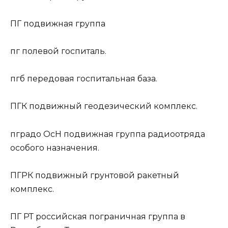
ПГ
подвижная группа
пг
полевой госпиталь.
пгб
передовая госпитальная база.
ПГК
подвижный геодезический комплекс.
пградо ОсН
подвижная группа радиоотряда
особого назначения.
ПГРК
подвижный грунтовой ракетный
комплекс.
ПГ РТ
российская пограничная группа в