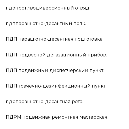
пдо
противодиверсионный отряд.
пдп
парашютно-десантный полк.
ПДП
парашютно-десантная подготовка.
ПДП
подвесной дегазационный прибор.
ПДП
подвижный диспетчерский пункт.
ПДП
прачечно-дезинфекционный пункт.
пдр
парашютно-десантная рота.
ПДРМ
подвижная ремонтная мастерская.