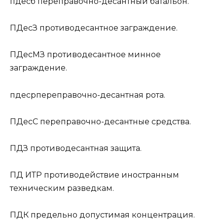
пдесб
переправочно-десантный батальон.
ПДесЗ
противодесантное заграждение.
ПДесМЗ
противодесантное минное
заграждение.
пдеср
переправочно-десантная рота.
ПДесС
переправочно-десантные средства.
ПДЗ
противодесантная защита.
ПД ИТР
противодействие иностранным
техническим разведкам.
ПДК
предельно допустимая концентрация.