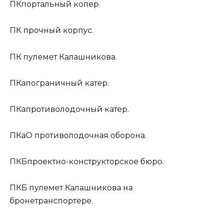
ПК
портальный копер.
ПК
прочный корпус.
ПК
пулемет Калашникова.
ПКа
пограничный катер.
ПКа
противолодочный катер.
ПКаО
противолодочная оборона.
ПКБ
проектно-конструкторское бюро.
ПКБ
пулемет Калашникова на
бронетранспортере.