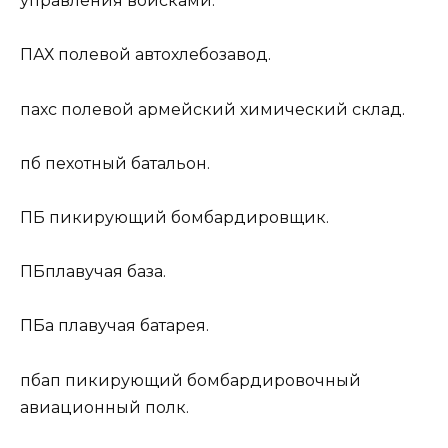
управления войсками.
ПАХ
полевой автохлебозавод.
пахс
полевой армейский химический склад.
пб
пехотный батальон.
ПБ
пикирующий бомбардировщик.
ПБ
плавучая база.
ПБа
плавучая батарея.
пбап
пикирующий бомбардировочный
авиационный полк.