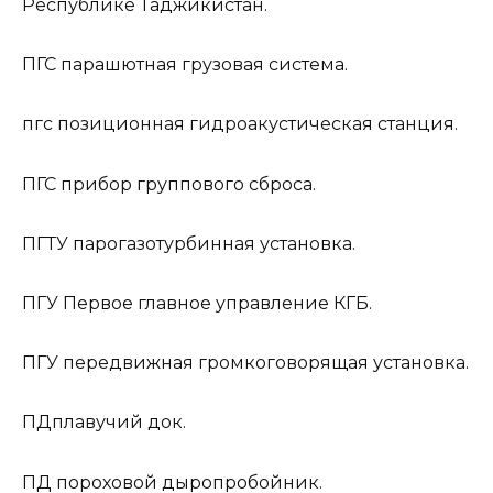
Республике Таджикистан.
ПГС
парашютная грузовая система.
пгс
позиционная гидроакустическая станция.
ПГС
прибор группового сброса.
ПГТУ
парогазотурбинная установка.
ПГУ
Первое главное управление КГБ.
ПГУ
передвижная громкоговорящая установка.
ПД
плавучий док.
ПД
пороховой дыропробойник.