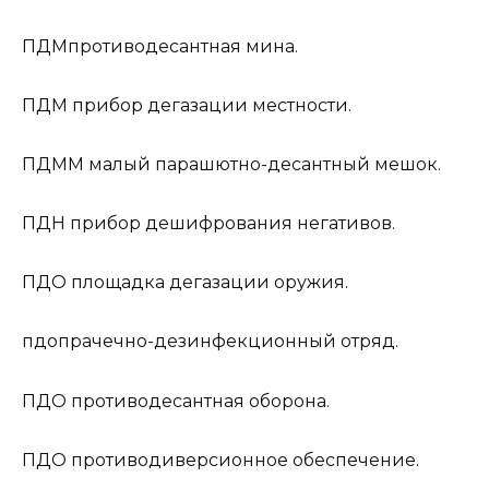
ПДМ
противодесантная мина.
ПДМ
прибор дегазации местности.
ПДММ
малый парашютно-десантный мешок.
ПДН
прибор дешифрования негативов.
ПДО
площадка дегазации оружия.
пдо
прачечно-дезинфекционный отряд.
ПДО
противодесантная оборона.
ПДО
противодиверсионное обеспечение.