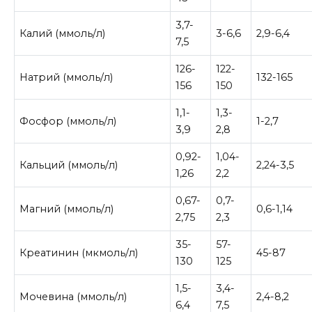
3,7-
Калий (ммоль/л)
3-6,6
2,9-6,4
7,5
126-
122-
Натрий (ммоль/л)
132-165
156
150
1,1-
1,3-
Фосфор (ммоль/л)
1-2,7
3,9
2,8
0,92-
1,04-
Кальций (ммоль/л)
2,24-3,5
1,26
2,2
0,67-
0,7-
Магний (ммоль/л)
0,6-1,14
2,75
2,3
35-
57-
Креатинин (мкмоль/л)
45-87
130
125
1,5-
3,4-
Мочевина (ммоль/л)
2,4-8,2
6,4
7,5