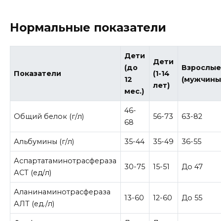
Нормальные показатели
Дети
Дети
(до
Взрослы
Показатели
(1-14
12
(мужчины
лет)
мес.)
46-
Общий белок (г/л)
56-73
63-82
68
Альбумины (г/л)
35-44
35-49
36-55
Аспартатаминотрасфераза
30-75
15-51
До 47
АСТ (ед/л)
Аланинаминотрасфераза
13-60
12-60
До 55
АЛТ (ед./л)