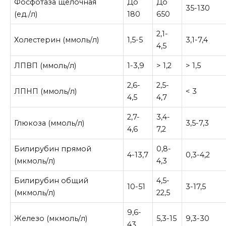
Фосфотаза щелочная
До
До
35-130
(ед./л)
180
650
2,1-
Холестерин (ммоль/л)
1,5-5
3,1-7,4
4,5
ЛПВП (ммоль/л)
1-3,9
> 1,2
> 1,5
2,6-
2,5-
ЛПНП (ммоль/л)
< 3
4,5
4,7
2,7-
3,4-
Глюкоза (ммоль/л)
3,5-7,3
4,6
7,2
Билирубин прямой
0,8-
4-13,7
0,3-4,2
(мкмоль/л)
4,3
Билирубин общий
4,5-
10-51
3-17,5
(мкмоль/л)
22,5
9,6-
Железо (мкмоль/л)
5,3-15
9,3-30
43