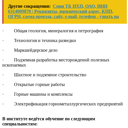
Другие сокращения:
Снии ТБ НХП, ОАО, ИНН
6314009870 | Реквизиты, юридический адрес, КПП,
ОГРН, схема проезда, сайт, e-mail, телефон - узнать на
· Общая геология, минералогия и петрография
· Технология и техника разведки
· Маркшейдерское дело
· Подземная разработка месторождений полезных
ископаемых
· Шахтное и подземное строительство
· Открытые горные работы
· Горные машины и комплексы
· Электрификация горнометаллургических предприятий
В институте ведётся обучение по следующим
специальностям: