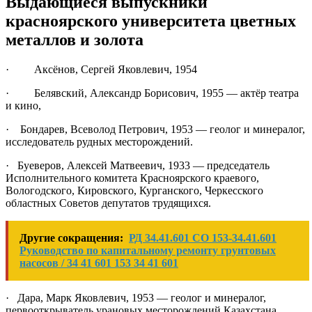
Выдающиеся выпускники
красноярского университета цветных
металлов и золота
· Аксёнов, Сергей Яковлевич, 1954
· Белявский, Александр Борисович, 1955 — актёр театра
и кино,
· Бондарев, Всеволод Петрович, 1953 — геолог и минералог,
исследователь рудных месторождений.
· Буеверов, Алексей Матвеевич, 1933 — председатель
Исполнительного комитета Красноярского краевого,
Вологодского, Кировского, Курганского, Черкесского
областных Советов депутатов трудящихся.
Другие сокращения:
РД 34.41.601 СО 153-34.41.601
Руководство по капитальному ремонту грунтовых
насосов / 34 41 601 153 34 41 601
· Дара, Марк Яковлевич, 1953 — геолог и минералог,
первооткрыватель урановых месторождений Казахстана.