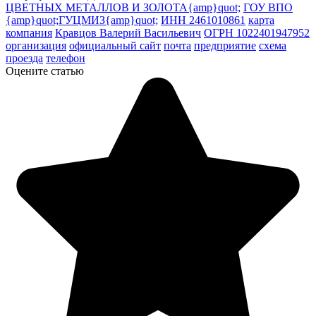
ЦВЕТНЫХ МЕТАЛЛОВ И ЗОЛОТА{amp}quot;
ГОУ ВПО
{amp}quot;ГУЦМИЗ{amp}quot;
ИНН 2461010861
карта
компания
Кравцов Валерий Васильевич
ОГРН 1022401947952
организация
официальный сайт
почта
предприятие
схема
проезда
телефон
Оцените статью