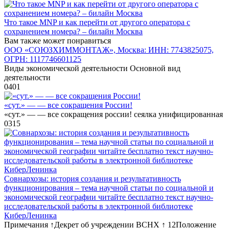
Что такое MNP и как перейти от другого оператора с
сохранением номера? – билайн Москва
Вам также может понравиться
ООО «СОЮЗХИММОНТАЖ», Москва: ИНН: 7743825075,
ОГРН: 1117746601125
Виды экономической деятельности Основной вид
деятельности
0
401
«сут.» — — все сокращения России!
«сут.» — — все сокращения россии! сеялка унифицированная
0
315
Совнархозы: история создания и результативность
функционирования – тема научной статьи по социальной и
экономической географии читайте бесплатно текст научно-
исследовательской работы в электронной библиотеке
КиберЛенинка
Примечания ↑Декрет об учреждении ВСНХ ↑ 12Положение