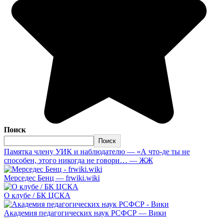
Поиск
Поиск
Памятка члену УИК и наблюдателю — «А что-де ты не
способен, этого никогда не говори… — ЖЖ
Мерседес Бенц — frwiki.wiki
О клубе / БК ЦСКА
Академия педагогических наук РСФСР — Вики