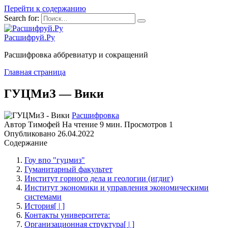
Перейти к содержанию
Search for:
Расшифруй.Ру
Расшифровка аббревиатур и сокращений
Главная страница
ГУЦМиЗ — Вики
Расшифровка
Автор
Тимофей
На чтение
9 мин.
Просмотров
1
Опубликовано
26.04.2022
Содержание
Гоу впо "гуцмиз"
Гуманитарный факультет
Институт горного дела и геологии (игдиг)
Институт экономики и управления экономическими
системами
История[ | ]
Контакты университета:
Организационная структура[ | ]