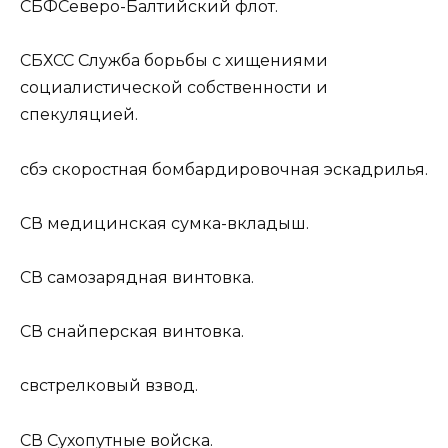
СБФ
Северо-Балтийский флот.
СБХСС
Служба борьбы с хищениями
социалистической собственности и
спекуляцией.
сбэ
скоростная бомбардировочная эскадрилья.
СВ
медицинская сумка-вкладыш.
СВ
самозарядная винтовка.
СВ
снайперская винтовка.
св
стрелковый взвод.
СВ
Cухопутные войска.