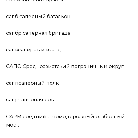
сапб
саперный батальон.
сапбр
саперная бригада.
сапв
саперный взвод.
САПО
Среднеазиатский пограничный округ.
сапп
саперный полк.
сапр
саперная рота.
САРМ
средний автомодорожный разборный
мост.