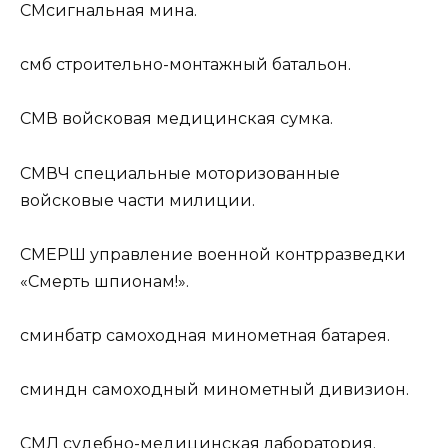
СМ
сигнальная мина.
смб
строительно-монтажный батальон.
СМВ
войсковая медицинская сумка.
СМВЧ
специальные моторизованные
войсковые части милиции.
СМЕРШ
управление военной контрразведки
«Смерть шпионам!».
сминбатр
самоходная минометная батарея.
сминдн
самоходный минометный дивизион.
СМЛ
судебно-медицинская лаборатория.