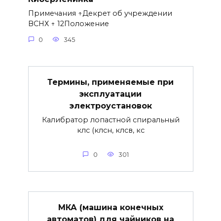
Примечания ↑Декрет об учреждении
ВСНХ ↑ 12Положение
0
345
Термины, применяемые при
эксплуатации
электроустановок
Калибратор лопастной спиральный
клс (клсн, клсв, кс
0
301
МКА (машина конечных
автоматов) для чайников на