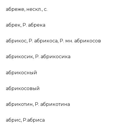
абреж
е
,
нескл., с.
абр
е
к
,
Р.
абр
е
ка
абрик
о
с
,
Р.
абрик
о
са,
Р. мн.
абрик
о
сов
абрик
о
сик
,
Р.
абрик
о
сика
абрик
о
сный
абрик
о
совый
абрикот
и
н
,
Р.
абрикот
и
на
а
брис
,
Р.
а
бриса