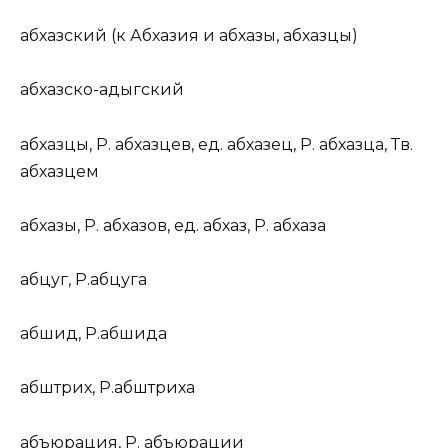
абх
а
зский
(
к
Абх
а
зия и абх
а
зы, абх
а
зцы)
абх
а
зско-ад
ы
гский
абх
а
зцы
,
Р.
абх
а
зцев,
ед.
абх
а
зец,
Р.
абх
а
зца,
Тв.
абх
а
зцем
абх
а
зы
,
Р.
абх
а
зов,
ед.
абх
а
з,
Р.
абх
а
за
а
бцуг
,
Р.
а
бцуга
а
бшид
,
Р.
а
бшида
а
бштрих
,
Р.
а
бштриха
абъюр
а
ция
,
Р.
абъюр
а
ции