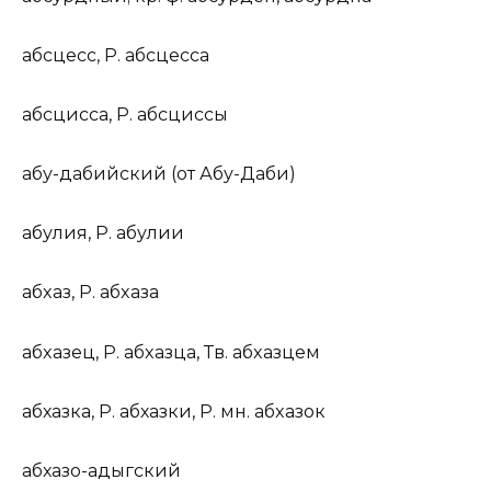
абсц
е
сс
,
Р.
абсц
е
сса
абсц
и
сса
,
Р.
абсц
и
ссы
аб
у
-даб
и
йский
(
от
Аб
у
-Д
а
би)
абул
и
я
,
Р.
абул
и
и
aбx
а
з
,
Р.
aбx
а
зa
aбx
а
зец
,
Р.
aбx
а
зцa,
Тв.
aбx
а
зцем
абх
а
зка
,
Р.
абх
а
зки,
Р. мн.
aбx
а
зок
абх
а
зо-ад
ы
гский