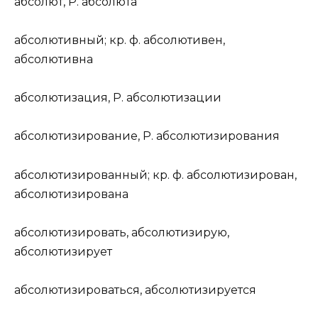
абсол
ю
т
,
Р.
абсол
ю
та
абсолют
и
вный
;
кр. ф.
абсолют
и
вен,
абсолют
и
вна
абсолютиз
а
ция
,
Р.
абсолютиз
а
ции
абсолютиз
и
рование
,
Р.
абсолютиз
и
рования
абсолютиз
и
рованный
;
кр. ф.
абсолютиз
и
рован,
абсолютиз
и
рована
абсолютиз
и
ровать
, абсолютиз
и
рую,
абсолютиз
и
рует
абсолютиз
и
роваться
, абсолютиз
и
руется