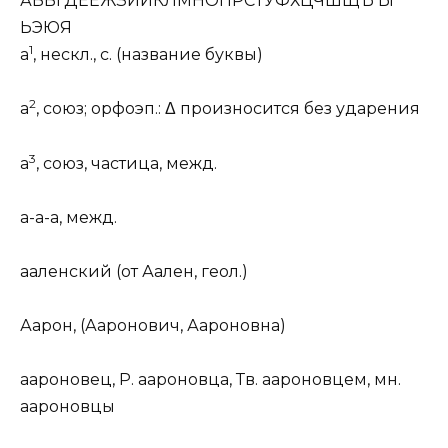
А
Б
В
Г
Д
Е
Ё
Ж
З
И
Й
К
Л
М
Н
О
П
Р
С
Т
У
Ф
Х
Ц
Ч
Ш
Щ
Ъ Ы
Ь
Э
Ю
Я
1
а
,
нескл., с.
(
название буквы
)
2
а
,
союз
;
орфоэп.: Δ произносится без ударения
3
а
,
союз, частица, межд.
а-а-а
,
межд.
а
а
ленский
(
от
А
а
лен,
геол.
)
Аар
о
н
, (Аар
о
нович, Аар
о
новна)
аар
о
новец
,
Р.
аар
о
новца,
Тв.
аар
о
новцем,
мн.
аар
о
новцы