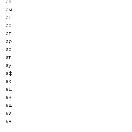
ал
ам
ан
ао
ап
ар
ас
ат
ау
аф
ах
ац
ач
аш
аэ
ая