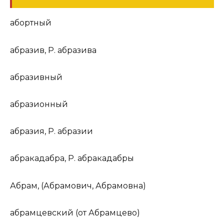
аб
о
ртный
абраз
и
в
,
Р.
абраз
и
ва
абраз
и
вный
абрази
о
нный
абр
а
зия
,
Р.
абр
а
зии
абракад
а
бра
,
Р.
абракад
а
бры
Абр
а
м
, (Абр
а
мович, Абр
а
мовна)
абр
а
мцевский
(
от
Абр
а
мцево)