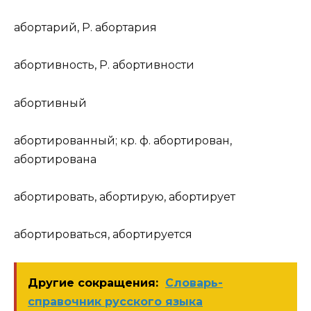
аборт
а
рий
,
Р.
аборт
а
рия
аборт
и
вность
,
Р.
аборт
и
вности
аборт
и
вный
аборт
и
рованный
;
кр. ф.
аборт
и
рован,
аборт
и
рована
аборт
и
ровать
, аборт
и
рую, аборт
и
рует
аборт
и
роваться
, аборт
и
руется
Другие сокращения:
Словарь-
справочник русского языка