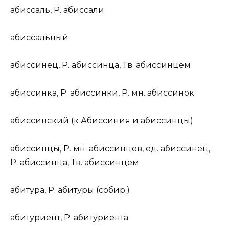
абисс
а
ль
,
Р.
абисс
а
ли
абисс
а
льный
абисс
и
нец
,
Р.
абисс
и
нца,
Тв.
абисс
и
нцем
абисс
и
нка
,
Р.
абисс
и
нки,
Р. мн.
абисс
и
нок
абисс
и
нский
(
к
Абисс
и
ния и абисс
и
нцы)
абисс
и
нцы
,
Р. мн.
абисс
и
нцев,
ед.
абисс
и
нец,
Р.
абисс
и
нца,
Тв.
абисс
и
нцем
абит
у
ра
,
Р.
абит
у
ры (
собир.
)
абитури
е
нт
,
Р.
абитури
е
нта