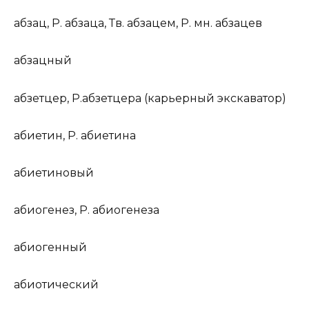
абз
а
ц
,
Р.
абз
а
ца,
Тв.
абз
а
цем,
Р. мн.
абз
а
цев
абз
а
цный
а
бз
е
тцер
,
Р.
а
бз
е
тцера (
карьерный экскаватор
)
абиет
и
н
,
Р.
абиет
и
на
абиет
и
новый
абиоген
е
з
,
Р.
абиоген
е
за
абиог
е
нный
абиот
и
ческий