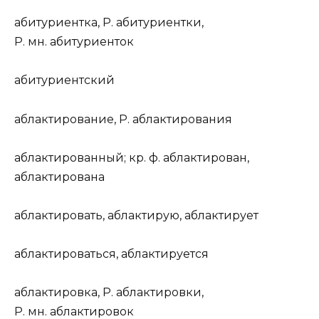
абитури
е
нтка
,
Р.
абитури
е
нтки,
Р. мн.
абитури
е
нток
абитури
е
нтский
аблакт
и
рование
,
Р.
аблакт
и
рования
аблакт
и
рованный
;
кр. ф.
аблакт
и
рован,
аблакт
и
рована
аблакт
и
ровать
, аблакт
и
рую, аблакт
и
рует
аблакт
и
роваться
, аблакт
и
руется
аблактир
о
вка
,
Р.
аблактир
о
вки,
Р. мн.
аблактир
о
вок