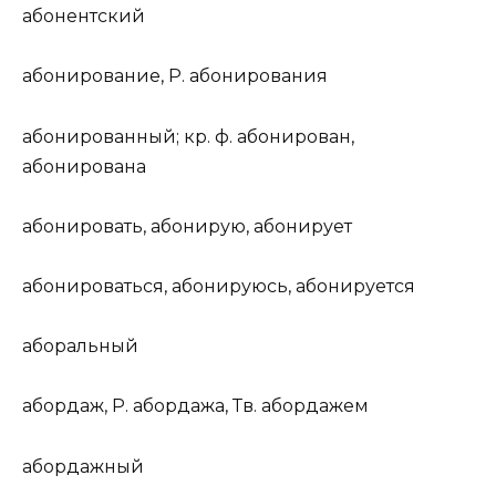
абон
е
нтский
абон
и
рование
,
Р.
абон
и
рования
абон
и
рованный
;
кр. ф.
абон
и
рован,
абон
и
рована
абон
и
ровать
, абон
и
рую, абон
и
рует
абон
и
роваться
, абон
и
руюсь, абон
и
руется
абор
а
льный
аборд
а
ж
,
Р.
аборд
а
жа,
Тв.
аборд
а
жем
аборд
а
жный