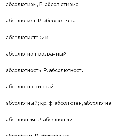
абсолют
и
зм
,
Р.
абсолют
и
зма
абсолют
и
ст
,
Р.
абсолют
и
ста
абсолют
и
стский
абсол
ю
тно прозр
а
чный
абсол
ю
тность
,
Р.
абсол
ю
тности
абсол
ю
тно ч
и
стый
абсол
ю
тный
;
кр. ф.
абсол
ю
тен, абсол
ю
тна
абсол
ю
ция
,
Р.
абсол
ю
ции