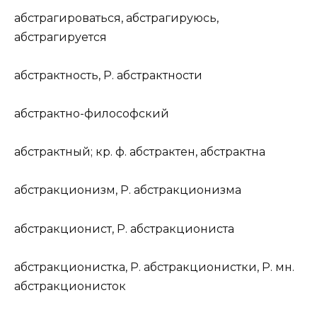
абстраг
и
роваться
, абстраг
и
руюсь,
абстраг
и
руется
абстр
а
ктность
,
Р.
абстр
а
ктности
абстр
а
ктно-филос
о
фский
абстр
а
ктный
;
кр. ф.
абстр
а
ктен, абстр
а
ктна
абстракцион
и
зм
,
Р.
абстракцион
и
зма
абстракцион
и
ст
,
Р.
абстракцион
и
ста
абстракцион
и
стка
,
Р.
абстракцион
и
стки,
Р. мн.
абстракцион
и
сток