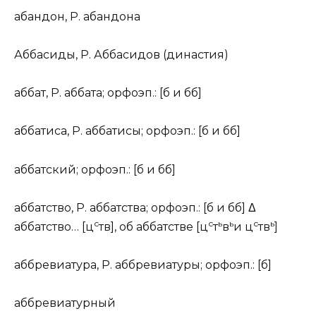
абанд
о
н
,
Р.
абанд
о
на
Аббас
и
ды
,
Р.
Аббас
и
дов (
династия
)
абб
а
т
,
Р.
абб
а
та;
орфоэп.: [б
и
бб]
аббат
и
са
,
Р.
аббат
и
сы;
орфоэп.: [б
и
бб]
абб
а
тский
;
орфоэп.: [б
и
бб]
абб
а
тство
,
Р.
абб
а
тства;
орфоэп.: [б
и
бб] Δ
с
с
ь
ь
с
ь
абб
а
тство… [ц
тв], об абб
а
тстве [ц
т
в
и
ц
тв
]
аббревиат
у
ра
,
Р.
аббревиат
у
ры;
орфоэп.: [б]
аббревиат
у
рный