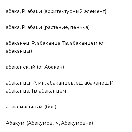
аб
а
ка
,
Р.
аб
а
ки (
архитектурный элемент
)
абак
а
,
Р.
абак
и
(
растение, пенька
)
абак
а
нец
,
Р.
абак
а
нца,
Тв.
абак
а
нцем (
от
абак
а
нцы)
абак
а
нский
(
от
Абак
а
н)
абак
а
нцы
,
Р. мн.
абак
а
нцев,
ед.
абак
а
нец,
Р.
абак
а
нца,
Тв.
абак
а
нцем
абакси
а
льный
, (
бот.
)
Абак
у
м
, (Абак
у
мович, Абак
у
мовна)