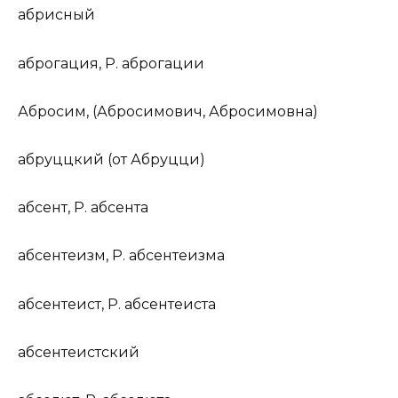
а
брисный
аброг
а
ция
,
Р.
аброг
а
ции
Абр
о
сим
, (Абр
о
симович, Абр
о
симовна)
абр
у
ццкий
(
от
Абр
у
цци)
абс
е
нт
,
Р.
абс
е
нта
абсенте
и
зм
,
Р.
абсенте
и
зма
абсенте
и
ст
,
Р.
абсенте
и
ста
абсенте
и
стский