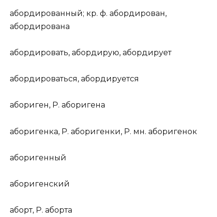
аборд
и
рованный
;
кр. ф.
аборд
и
рован,
аборд
и
рована
аборд
и
ровать
, аборд
и
рую, аборд
и
рует
аборд
и
роваться
, аборд
и
руется
абориг
е
н
,
Р.
абориг
е
на
абориг
е
нка
,
Р.
абориг
е
нки,
Р. мн.
абориг
е
нок
абориг
е
нный
абориг
е
нский
аб
о
рт
,
Р.
аб
о
рта