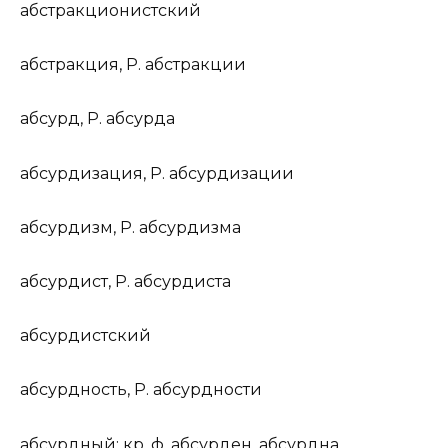
абстракцион
и
стский
абстр
а
кция
,
Р.
абстр
а
кции
абс
у
рд
,
Р.
абс
у
рда
абсурдиз
а
ция
,
Р.
абсурдиз
а
ции
абсурд
и
зм
,
Р.
абсурд
и
зма
абсурд
и
ст
,
Р.
абсурд
и
ста
абсурд
и
стский
абс
у
рдность
,
Р.
абс
у
рдности
абс
у
рдный
;
кр. ф.
абс
у
рден, абс
у
рдна