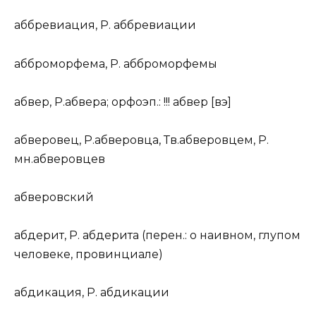
аббреви
а
ция
,
Р.
аббреви
а
ции
абброморф
е
ма
,
Р.
абброморф
е
мы
а
бв
е
р
,
Р.
а
бв
е
ра;
орфоэп.:
!!!
абв
е
р [в
э
]
а
бв
е
ровец
,
Р.
а
бв
е
ровца,
Тв.
а
бв
е
ровцем,
Р.
мн.
а
бв
е
ровцев
а
бв
е
ровский
абдер
и
т
,
Р.
абдер
и
та (
перен.: о наивном, глупом
человеке, провинциале
)
абдик
а
ция
,
Р.
абдик
а
ции