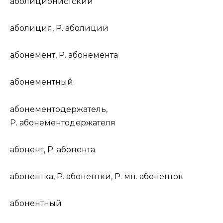
аболицион
и
стский
абол
и
ция
,
Р.
абол
и
ции
абонем
е
нт
,
Р.
абонем
е
нта
абонем
е
нтный
абонементодерж
а
тель
,
Р.
абонементодерж
а
теля
абон
е
нт
,
Р.
абон
е
нта
абон
е
нтка
,
Р.
абон
е
нтки,
Р. мн.
абон
е
нток
абон
е
нтный