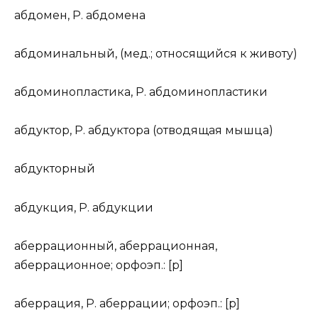
абд
о
мен
,
Р.
абд
о
мена
абдомин
а
льный
, (
мед.; относящийся к животу
)
абдоминопл
а
стика
,
Р.
абдоминопл
а
стики
абд
у
ктор
,
Р.
абд
у
ктора (
отводящая мышца
)
абд
у
кторный
абд
у
кция
,
Р.
абд
у
кции
аберраци
о
нный
, аберраци
о
нная,
аберраци
о
нное;
орфоэп.: [р]
аберр
а
ция
,
Р.
аберр
а
ции;
орфоэп.: [р]