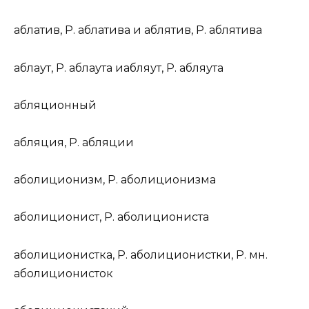
аблат
и
в
,
Р.
аблат
и
ва
и
аблят
и
в
,
Р.
аблят
и
ва
абл
а
ут
,
Р.
абл
а
ута
и
абл
я
ут
,
Р.
абл
я
ута
абляци
о
нный
абл
я
ция
,
Р.
абл
я
ции
аболицион
и
зм
,
Р.
аболицион
и
зма
аболицион
и
ст
,
Р.
аболицион
и
ста
аболицион
и
стка
,
Р.
аболицион
и
стки,
Р. мн.
аболицион
и
сток