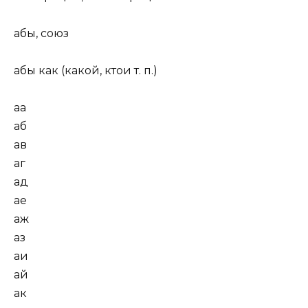
а
б
ы
,
союз
а
б
ы
к
а
к
(
как
о
й, кт
о
и т. п.
)
аа
аб
ав
аг
ад
ае
аж
аз
аи
ай
ак