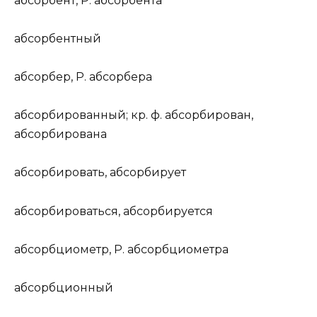
абсорб
е
нт
,
Р.
абсорб
е
нта
абсорб
е
нтный
абс
о
рбер
,
Р.
абс
о
рбера
абсорб
и
рованный
;
кр. ф.
абсорб
и
рован,
абсорб
и
рована
абсорб
и
ровать
, абсорб
и
рует
абсорб
и
роваться
, абсорб
и
руется
абсорбци
о
м
е
тр
,
Р.
абсорбци
о
м
е
тра
абсорбци
о
нный