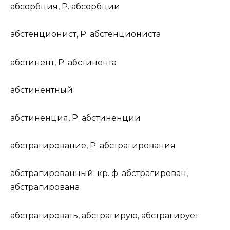
абс
о
рбция
,
Р.
абс
о
рбции
абстенцион
и
ст
,
Р.
абстенцион
и
ста
абстин
е
нт
,
Р.
абстин
е
нта
абстин
е
нтный
абстин
е
нция
,
Р.
абстин
е
нции
абстраг
и
рование
,
Р.
абстраг
и
рования
абстраг
и
рованный
;
кр. ф.
абстраг
и
рован,
абстраг
и
рована
абстраг
и
ровать
, абстраг
и
рую, абстраг
и
рует