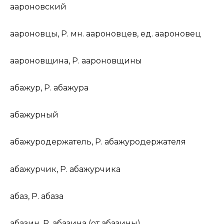
аар
о
новский
аар
о
новцы
,
Р. мн.
аар
о
новцев,
ед.
аар
о
новец
аар
о
новщина
,
Р.
аар
о
новщины
абаж
у
р
,
Р.
абаж
у
ра
абаж
у
рный
абажуродерж
а
тель
,
Р.
абажуродерж
а
теля
абаж
у
рчик
,
Р.
абаж
у
рчика
аб
а
з
,
Р.
аб
а
за
абаз
и
н
,
Р.
абаз
и
на (
от
абаз
и
ны)